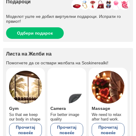
Подароци
Моделот уште не добил виртуелни подароци. Испрати го
првиот!
Одбери подарок
Листа на Желби на
Помогнете да се оствари желбата на
Soskinerealki
!
Gym
Camera
Massage
L
So that we keep
For better image
We need to relax
Y
our body in shape
quality
after hard work.
u
Прочитај
Прочитај
Прочитај
повеќе
повеќе
повеќе