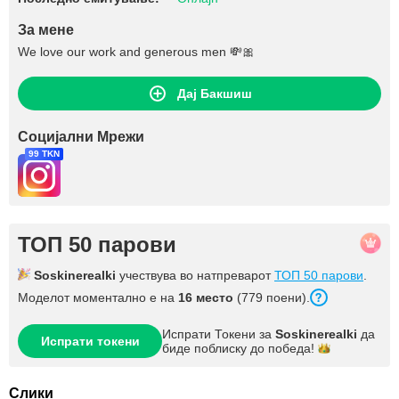
За мене
We love our work and generous men 💸🎀
Дај Бакшиш
Социјални Мрежи
99 TKN
ТОП 50 парови
Soskinerealki
учествува во натпреварот
ТОП 50 парови
.
Моделот моментално е на
16 место
(779 поени).
Испрати Токени за
Soskinerealki
да
Испрати токени
биде поблиску до
победа!
Слики