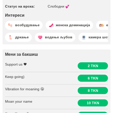
Статус на врска:
Слободни
Интереси
возбудување
женска доминација
ебе
дркање
водење љубов
камера шоу
Мени за бакшиш
Support us 🖤
2 TKN
Keep going)
6 TKN
Vibration for moaning 🤤
8 TKN
Moan your name
10 TKN