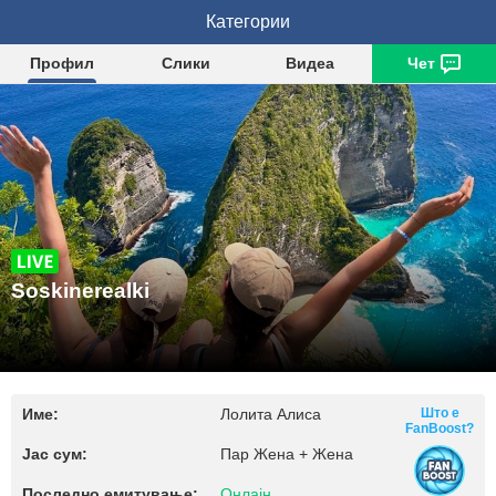
Soskinerealki
Категории
Профил
Слики
Видеа
Чет
Soskinerealki
Име:
Лолита Алиса
Што е
FanBoost?
Јас сум:
Пар Жена + Жена
Последно емитување:
Онлајн