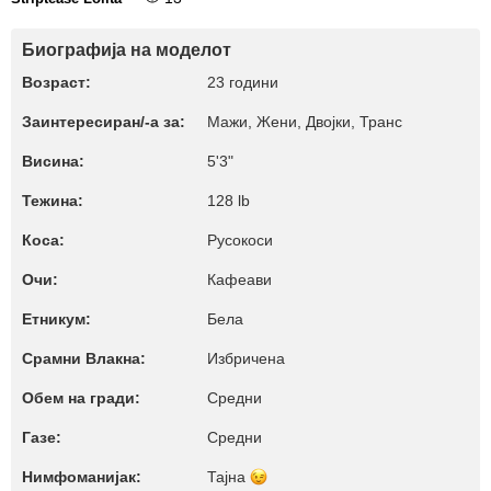
Биографија на моделот
Возраст:
23 години
Заинтересиран/-а за:
Мажи, Жени, Двојки, Транс
Висина:
5'3"
Тежина:
128 lb
Коса:
Русокоси
Очи:
Кафеави
Етникум:
Бела
Срамни Влакна:
Избричена
Обем на гради:
Средни
Газе:
Средни
Нимфоманијак:
Тајна