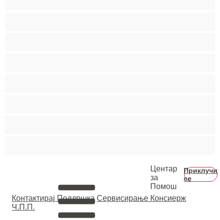
Средни цицки
Студентки
Тинејџерки+18
Фетиш
Фрлање Млаз
Црвенокоси
Црнкињи
Центар
Приклучи
за
се
Помош
Контактирај Поддршка
Сервисирање Консиерж
Ч.П.П.