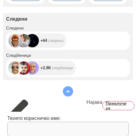
Следени
+64
Следени
+64
следења
+2.8K
Следбеници
+2.8K
следбеници
Најава
Приклучи
се
Твоето корисничко име: