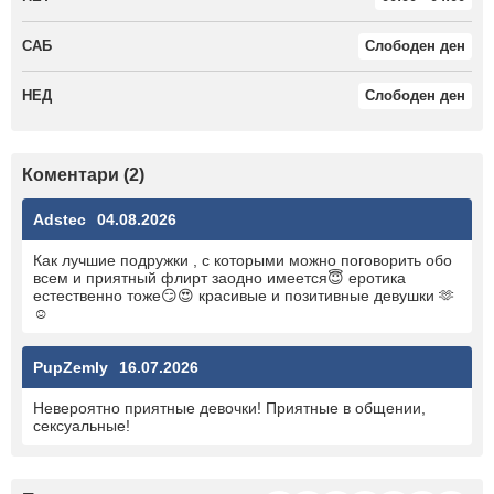
САБ
Слободен ден
НЕД
Слободен ден
Коментари (2)
Adstec
04.08.2026
Как лучшие подружки , с которыми можно поговорить обо
всем и приятный флирт заодно имеется😇 еротика
естественно тоже😏😍 красивые и позитивные девушки 🫶
☺️
PupZemly
16.07.2026
Невероятно приятные девочки! Приятные в общении,
сексуальные!