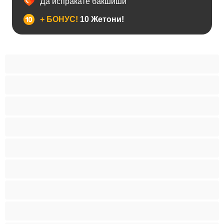
Да испраќате бакшиши
+ БОНУС!
10 Жетони!
BBW
Азијски
Анален
Арапски
Баби
Бели Девојки
Бондиџ
Бремени