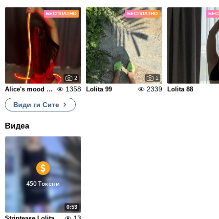
БЕСПЛАТНО
БЕСПЛАТНО
БЕС
2
1
1358
2339
Alice's mood color is red.
Lolita 99
Lolita 88
Види ги Сите
Видеа
450 Токени
0:53
13
Striptease Lolita