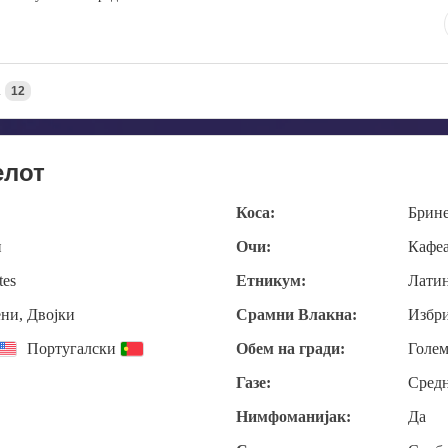
А
12
елот
Коса:
Брин
и
Очи:
Кафе
tes
Етникум:
Лати
ни, Двојки
Срамни Влакна:
Избр
Португалски
Обем на гради:
Голе
Газе:
Сред
Нимфоманијак:
Да