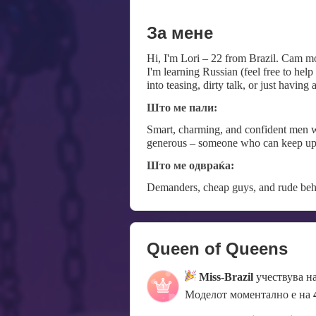
За мене
Hi, I'm Lori – 22 from Brazil. Cam mod
I'm learning Russian (feel free to hel
into teasing, dirty talk, or just having 
Што ме пали:
Smart, charming, and confident men w
generous – someone who can keep up 
Што ме одвраќа:
Demanders, cheap guys, and rude beh
Queen of Queens
Miss-Brazil
учествува н
Моделот моментално е на