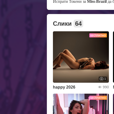
Испрати Токени за
Miss-Brazil
да 
Слики
64
БЕСПЛАТНО
1
happy 2026
990
БЕСПЛАТНО