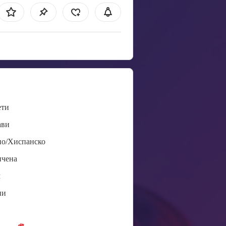
ети
ави
но/Хиспанско
ичена
м
ни