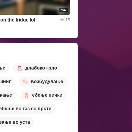
7:47
on the fridge lol
15
ње
длабоко грло
шинг
возбудување
кање
ебење пички
ебење во газ со прсти
вање во уста