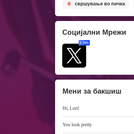
свршување во пичка
Социјални Мрежи
1 TKN
Мени за бакшиш
Hi, Lori!
You look pretty