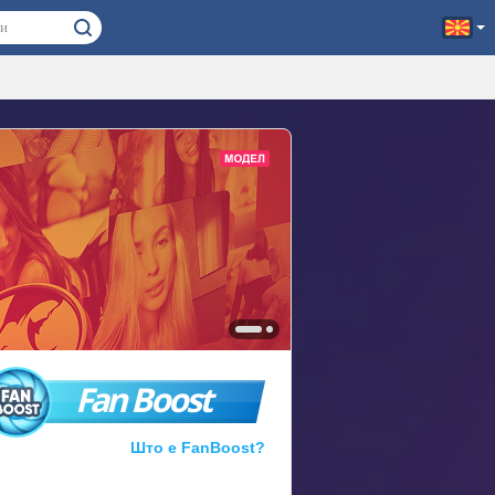
Fan Boost
Што е FanBoost?