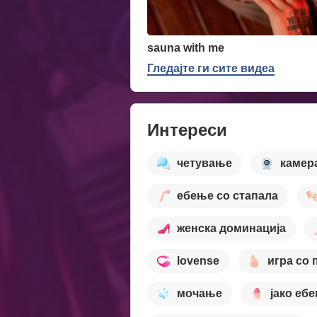
sauna with me
Гледајте ги сите видеа
Интереси
четување
камер
ебење со стапала
женска доминација
lovense
игра со 
мочање
јако еб