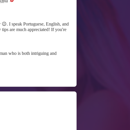
одна
y 😉. I speak Portuguese, English, and
y tips are much appreciated! If you're
eman who is both intriguing and