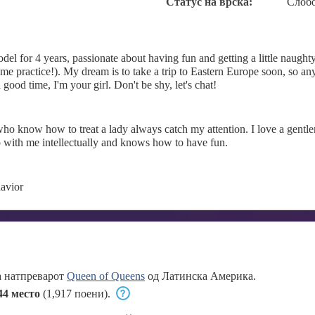
Статус на врска:
Слоб
el for 4 years, passionate about having fun and getting a little naught
p me practice!). My dream is to take a trip to Eastern Europe soon, so an
a good time, I'm your girl. Don't be shy, let's chat!
ho know how to treat a lady always catch my attention. I love a gentl
with me intellectually and knows how to have fun.
avior
а натпреварот
Queen of Queens
од Латинска Америка.
44 место
(1,917 поени).