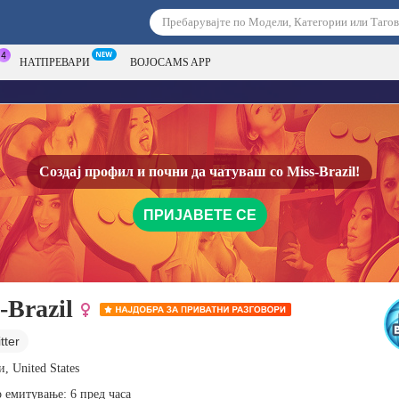
НАТПРЕВАРИ
BOJOCAMS APP
Создај профил и почни да чатуваш со
Miss-Brazil!
ПРИЈАВЕТЕ СЕ
-Brazil
tter
, United States
 емитување: 6 пред часа