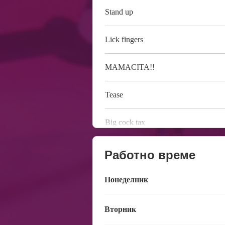
Stand up
Lick fingers
MAMACITA!!
Tease
Big cock tax
Работно време
Понеделник
Вторник