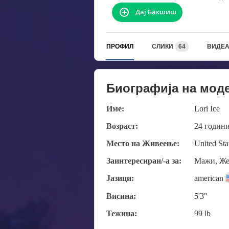
Дај Бакшиш
ПРОФИЛ
СЛИКИ
64
ВИДЕ
Биографија на мод
Име:
Lori Ice
Возраст:
24 годин
Место на Живеење:
United Sta
Заинтересиран/-а за:
Мажи, Же
Јазици:
american
Висина:
5'3"
Тежина:
99 lb