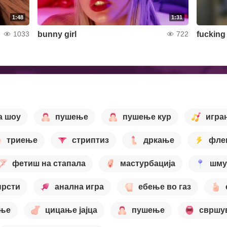
1:48
1:31
bunny girl
fucking 
1033
722
а шоу
пушење
пушење кур
игра
триење
стриптиз
дркање
фле
фетиш на стапала
мастурбација
шму
прсти
анална игра
ебење во газ
ење
цицање јајца
пушење
свршу