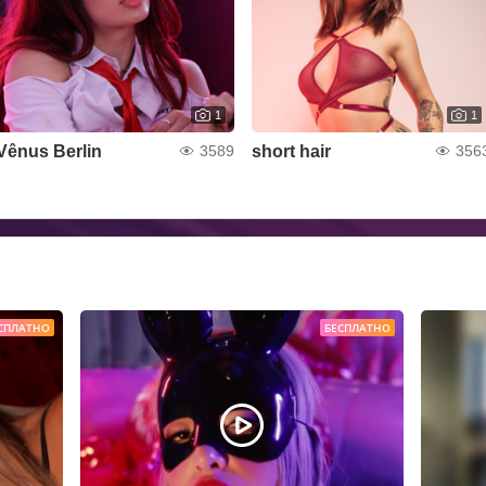
1
1
Vênus Berlin
short hair
3589
356
СПЛАТНО
БЕСПЛАТНО