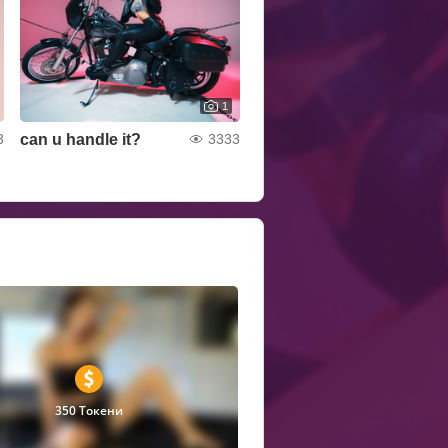
1
can u handle it?
3
3333
350 Токени