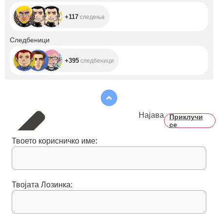
+117
следења
+395
Следбеници
+395
следбеници
Најава
Приклучи
се
Твоето корисничко име:
Твојата Лозинка: