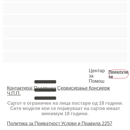
Тинејџерки+18
Фетиш
Фрлање Млаз
Црвенокоси
Црнкињи
Центар
Приклучи
за
се
Помош
Контактирај Поддршка
Сервисирање Консиерж
Ч.П.П.
Сајтот е ограничен на лица постари од 18 години.
Сите модели кои се појавуваат на сајтов имаат
минимум 18 години.
Политика за Приватност
Услови и Правила
2257