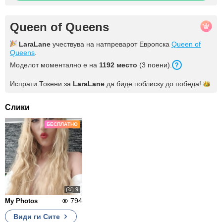
Queen of Queens
LaraLane
учествува на натпреварот Европска
Queen of
Queens
.
Моделот моментално е на
1192 место
(3 поени).
Испрати Токени за
LaraLane
да биде поблиску до
победа!
Слики
БЕСПЛАТНО
9
794
My Photos
Види ги Сите