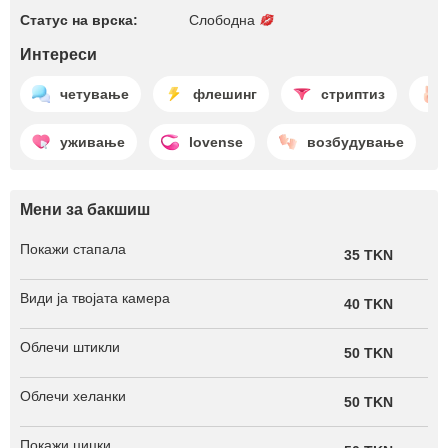
Статус на врска:
Слободна
Интереси
четување
флешинг
стриптиз
уживање
lovense
возбудување
Мени за бакшиш
Покажи стапала
35 TKN
Види ја твојата камера
40 TKN
Облечи штикли
50 TKN
Облечи хеланки
50 TKN
Покажи цицки