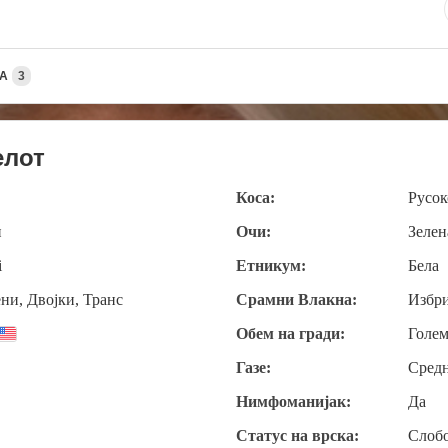
А
3
елот
Коса:
Русок
и
Очи:
Зелен
i
Етникум:
Бела
ни, Двојки, Транс
Срамни Влакна:
Избр
Обем на гради:
Голе
Газе:
Сред
Нимфоманијак:
Да
Статус на врска:
Слоб