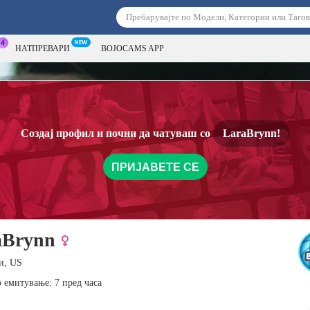
НАТПРЕВАРИ
BOJOCAMS APP
Создај профил и почни да чатуваш со
LaraBrynn!
ПРИЈАВЕТЕ СЕ
aBrynn
и, US
 емитување: 7 пред часа