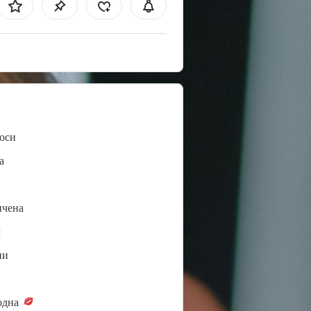
оси
а
ичена
м
ни
одна