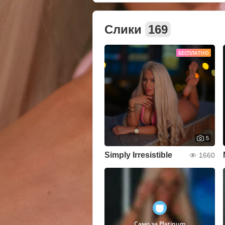
Слики
169
БЕСПЛАТНО
5
Simply Irresistible
1660
Само за Platinum