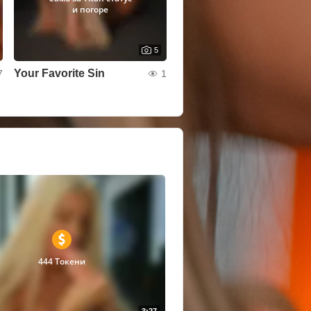
и погоре
5
Your Favorite Sin
7
1
444 Токени