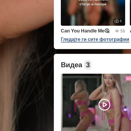
статус и погоре
5
Can You Handle Me🤔
55
Гледајте ги сите фотографии
Видеа
3
БЕ