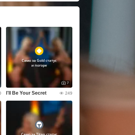
Само за Gold статус
и погоре
7
I’ll Be Your Secret
0
249
Само за Titan статус