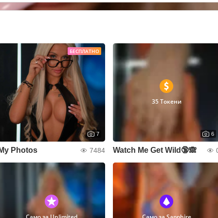
БЕСПЛАТНО
35 Токени
7
6
My Photos
Watch Me Get Wild🔞🙈
7484
Само за Unlimited
Само за Sapphire