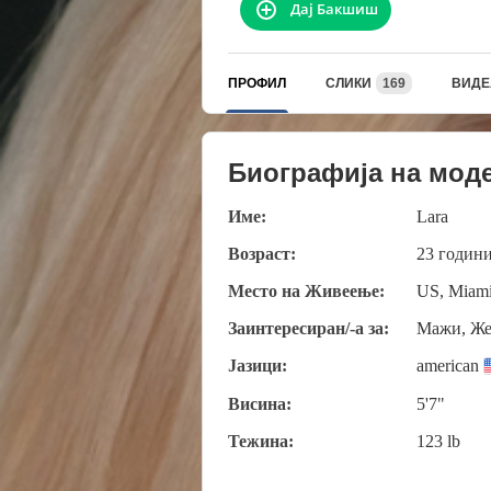
Дај Бакшиш
ПРОФИЛ
СЛИКИ
169
ВИДЕ
Биографија на мод
Име:
Lara
Возраст:
23 годин
Место на Живеење:
US, Miam
Заинтересиран/-а за:
Мажи, Же
Јазици:
american
Висина:
5'7"
Тежина:
123 lb