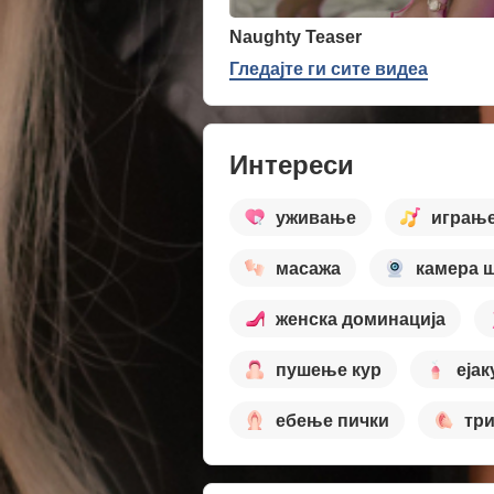
Naughty Teaser
Гледајте ги сите видеа
Интереси
уживање
играњ
масажа
камера 
женска доминација
пушење кур
ејак
ебење пички
тр