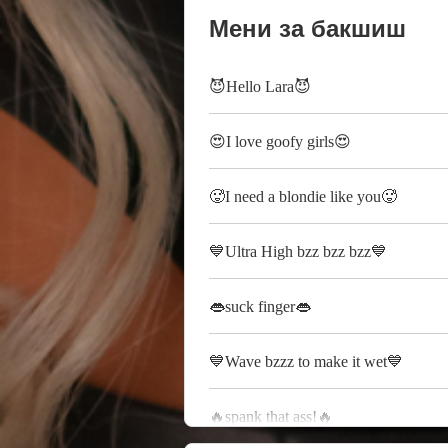
Мени за бакшиш
😈Hello Lara😈
😍I love goofy girls😍
🥵I need a blondie like you🥵
💙Ultra High bzz bzz bzz💙
👄suck finger👄
💙Wave bzzz to make it wet💙
🔥spank that ass!🔥