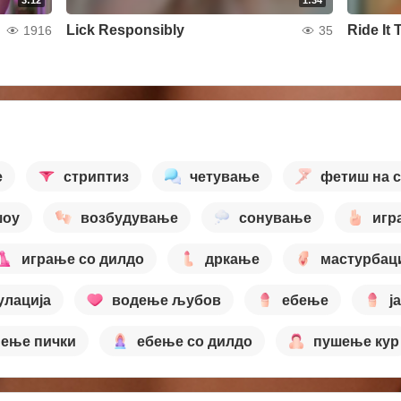
3:12
1:34
Lick Responsibly
Ride It T
1916
35
е
стриптиз
четување
фетиш на 
шоу
возбудување
сонување
игр
играње со дилдо
дркање
мастурбац
улација
водење љубов
ебење
ј
иење пички
ебење со дилдо
пушење кур