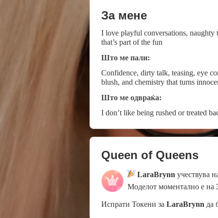
За мене
I love playful conversations, naughty
that’s part of the fun
Што ме пали:
Confidence, dirty talk, teasing, eye contact, and people
blush, and chemistry that turns innoc
Што ме одвраќа:
I don’t like being rushed or treated 
Queen of Queens
LaraBrynn
учествува н
Моделот моментално е на
Испрати Токени за
LaraBrynn
да 