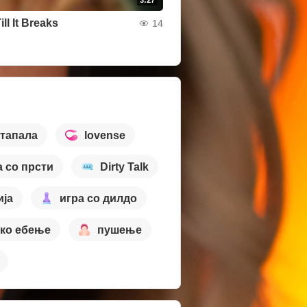
3:27
ill It Breaks
14
стапала
lovense
а со прсти
Dirty Talk
ија
игра со дилдо
ако ебење
пушење